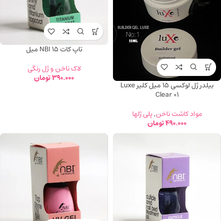
تاپ کات NBI 15 میل
لاک ناخن و ژل رنگی
390.000
تومان
بیلدر ژل لوکسی 15 میل کلیر Luxe
Clear 01
مواد کاشت ناخن
,
پلی ژلها
490.000
تومان