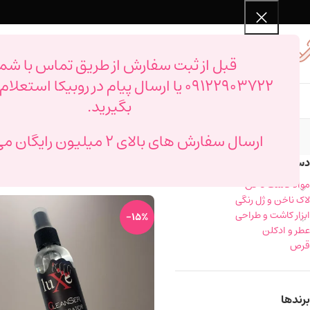
تماس با پشتیبانی
قبل از ثبت سفارش از طریق تماس با شما
09122903722
09122903722
یا ارسال پیام در روبیکا استعلا
بگیرید.
ارسال سفارش های بالای 2 میلیون رایگان می باشد.
دسته‌ بندی محصولات
خانه
محصول حجم
150
مواد کاشت ناخن
لاک ناخن و ژل رنگی
ابزار کاشت و طراحی
-15%
عطر و ادکلن
قرص
برندها