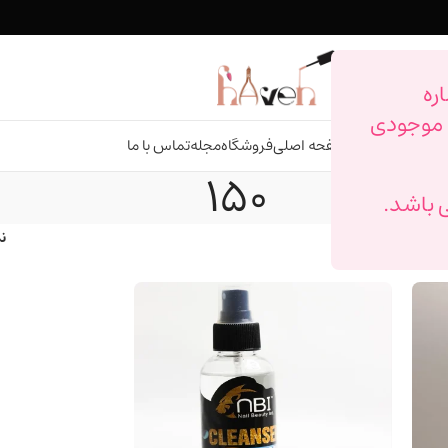
ره
م موجودی
صفحه اصلی
فروشگاه
مجله
تماس با ما
150
ن