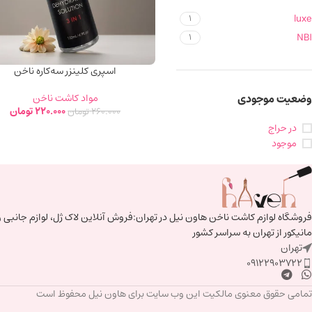
luxe
1
NBI
1
اسپری کلینزر سه‌کاره ناخن
وضعیت موجودی
مواد کاشت ناخن
220.000
تومان
260.000
تومان
در حراج
موجود
فروشگاه لوازم کاشت ناخن هاون نیل در تهران:فروش آنلاین لاک ژل، لوازم جانبی و
مانیکور از تهران به سراسر کشور
تهران
09122903722
تمامی حقوق معنوی مالکیت این وب‌ سایت برای هاون نیل محفوظ است